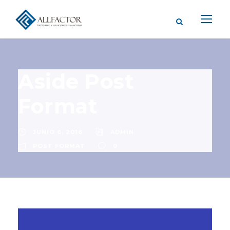
Aside Post
Format
JUNIO 6, 2016
ADMIN
POST FORMAT
0