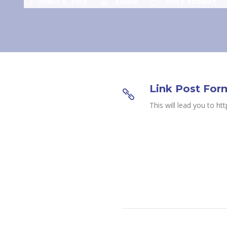
JUNIO 6, 2016
ADMIN
POST FORMAT
Link Post For
This will lead you to h