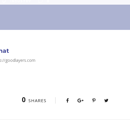
INDUSTRY
0
mat
ttp://goodlayers.com
0
SHARES