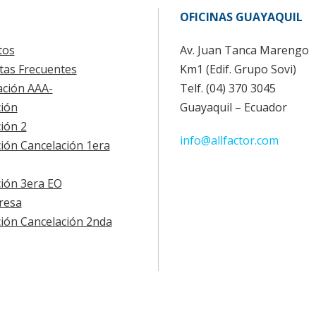
OFICINAS GUAYAQUIL
tos
Av. Juan Tanca Marengo
tas Frecuentes
Km1 (Edif. Grupo Sovi)
cación AAA-
Telf. (04) 370 3045
ión
Guayaquil – Ecuador
ión 2
info@allfactor.com
ión Cancelación 1era
ión 3era EO
resa
ión Cancelación 2nda