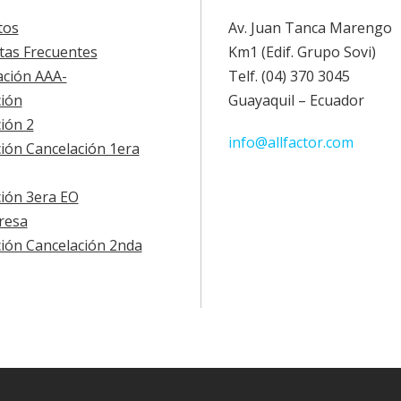
tos
Av. Juan Tanca Marengo
tas Frecuentes
Km1 (Edif. Grupo Sovi)
cación AAA-
Telf. (04) 370 3045
ión
Guayaquil – Ecuador
ión 2
info@allfactor.com
ión Cancelación 1era
ión 3era EO
resa
ión Cancelación 2nda